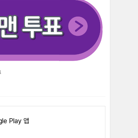
표
le Play 앱