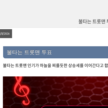
불타는 트롯맨 
8/8/2026
불타는 트롯맨 투표
불타는 트롯맨 인기가 하늘을 찌를듯한 상승세를 이어간다고 합